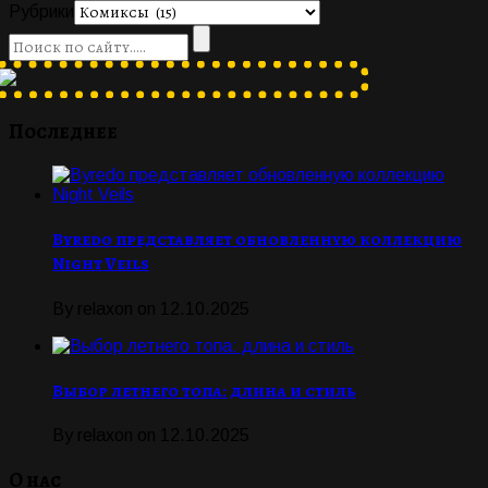
Рубрики
Последнее
Byredo представляет обновленную коллекцию
Night Veils
By
relaxon
on
12.10.2025
Выбор летнего топа: длина и стиль
By
relaxon
on
12.10.2025
О нас