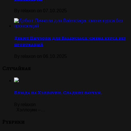
By
relaxon
on
07.10.2025
Дебют Пиччоли для Balenciaga: смена курса без
провокаций
By
relaxon
on
06.10.2025
Случайная
Блюда на Хэллоуин. Сладкие паучки.
By relaxon
Хэллоуин –...
Рубрики