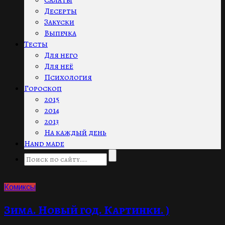
Салаты
Десерты
Закуски
Выпечка
Тесты
Для него
Для неё
Психология
Гороскоп
2015
2014
2013
На каждый день
Hand made
Комиксы
Зима. Новый год. Картинки. )