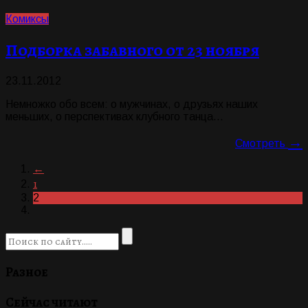
Комиксы
Подборка забавного от 23 ноября
23.11.2012
Немножко обо всем: о мужчинах, о друзьях наших
меньших, о перспективах клубного танца...
→
Смотреть
←
1
2
Разное
Сейчас читают