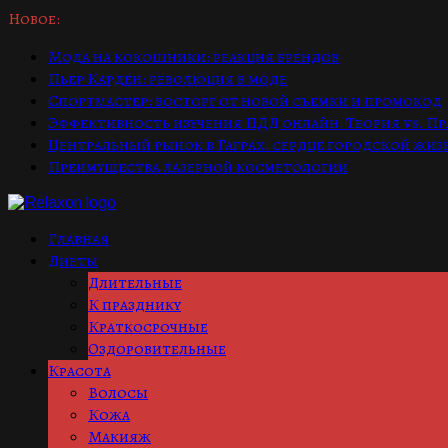
Новое:
Мода на кокошники: реакция брендов
Пьер Карден: революция в моде
Спортмастер: восторг от новой съемки и промокод
Эффективность изучения ПДД онлайн: Теория vs. П
Центральный рынок в Гаграх: сердце городской жиз
Преимущества лазерной косметологии
Главная
Диеты
Длительные
К празднику
Краткосрочные
Оздоровительные
Красота
Волосы
Кожа
Макияж