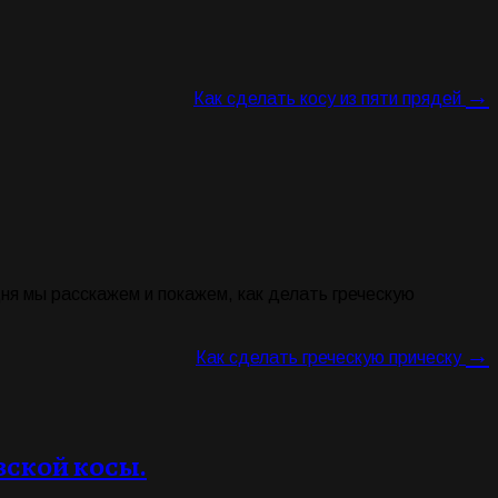
→
Как сделать косу из пяти прядей
дня мы расскажем и покажем, как делать греческую
→
Как сделать греческую прическу
зской косы.