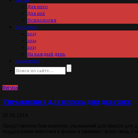
Тесты
Для него
Для неё
Психология
Гороскоп
2015
2014
2013
На каждый день
Hand made
Фигура
Упражнения для пресса для девушек
25.08.2014
Представляем Вам комплекс упражнений для пресса для д
поддержания животика в форме и занимают всего лишь 5 м