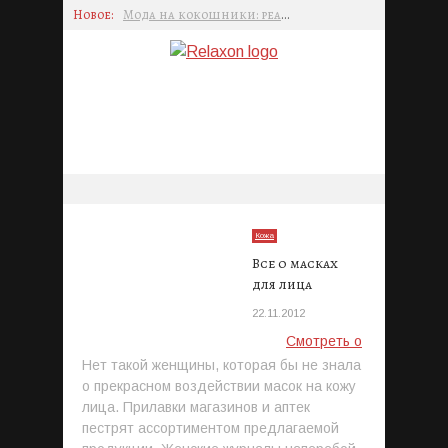
Новое:
Мода на кокошники: реакция брендов
Пьер Карден: революция в моде
Спортмастер: восторг от новой съемки и промокод
Эффективность изучения ПДД онлайн: Теория vs. Практика
Центральный рынок в Гаграх: сердце городской жизни
Преимущества лазерной косметологии
Кожа
Все о масках
для лица
22.11.2012
Смотреть о
Нет такой женщины, которая бы не знала
о прекрасном воздействии масок на кожу
лица. Прилавки магазинов и аптек
пестрят ассортиментом предлагаемой