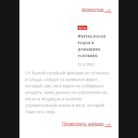
→
полностью
Фигура
Фигура после
родов в
домашних
условиях.
22.11.2012
От былой стройной фигурки не осталось
и следа, откуда-то появился живот,
который сам, ни в какую не собирался
уходить, кожа далеко не эластичная на
ногах и ягодицах и конечно
стремительный скачек в весе, который
тоже не к чему.
→
Посмотреть дальше