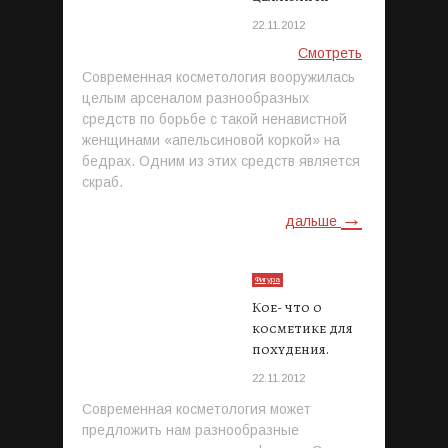
22.11.2012
Смотреть
Современная косметология вооружилась
целым арсеналом разнообразных
средств по борьбе с такой ненавистной
женщинами «апельсиновой коркой» на
бедрах. Одним из этих средств является
скраб.
→
дальше
Фигура
Кое- что о
косметике для
похудения.
22.11.2012
Современная косметология может
предложить нам разнообразные