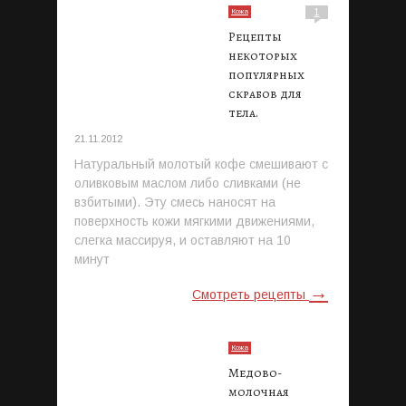
Кожа
1
Рецепты
некоторых
популярных
скрабов для
тела.
21.11.2012
Натуральный молотый кофе смешивают с
оливковым маслом либо сливками (не
взбитыми). Эту смесь наносят на
поверхность кожи мягкими движениями,
слегка массируя, и оставляют на 10
минут
→
Смотреть рецепты
Кожа
Медово-
молочная