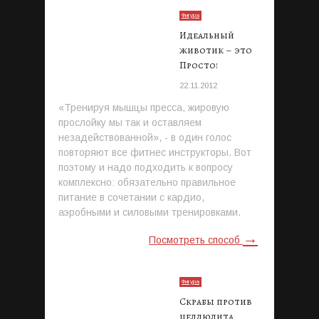
Фигура
Идеальный
животик – это
Просто!
22.11.2012
«Тренируя мышцы пресса, жировую
прослойку мы так и оставляем
незадействованной», - в один голос
повторяют все фитнес инструкторы. Вот
поэтому и надо подходить к вопросу
комплексно: обязательно правильное
питание в сочетании с кардио,
аэробными и силовыми тренировками.
→
Посмотреть способ
Фигура
Скрабы против
целлюлита