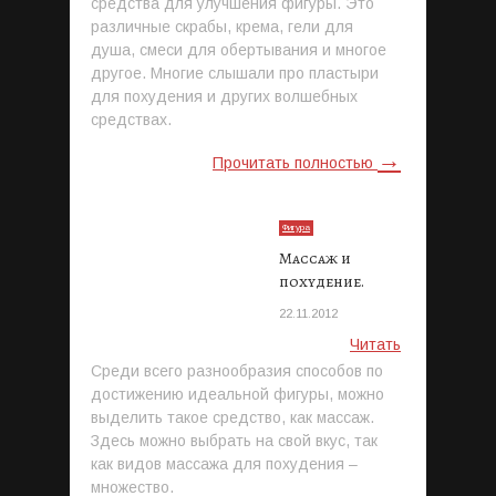
средства для улучшения фигуры. Это
различные скрабы, крема, гели для
душа, смеси для обертывания и многое
другое. Многие слышали про пластыри
для похудения и других волшебных
средствах.
→
Прочитать полностью
Фигура
Массаж и
похудение.
22.11.2012
Читать
Среди всего разнообразия способов по
достижению идеальной фигуры, можно
выделить такое средство, как массаж.
Здесь можно выбрать на свой вкус, так
как видов массажа для похудения –
множество.