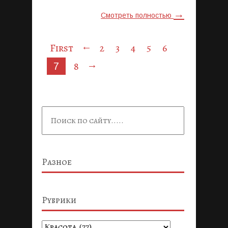
→
Смотреть полностью
←
First
2
3
4
5
6
→
8
7
Разное
Рубрики
Рубрики