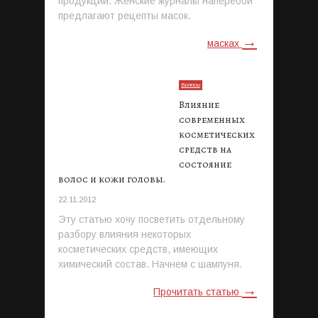
продукции. Женские журналы наперебой
предлагают рецепты масок.
→
масках
Волосы
Влияние
современных
косметических
средств на
состояние
волос и кожи головы.
22.11.2012
Эту статью хочу посветить отдельному
разбору влияния некоторых
косметических средств, имеющих
химический состав. Начнем с шампуня.
→
Прочитать статью