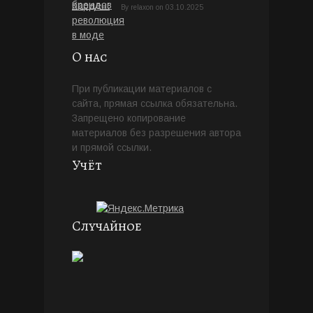
By
relaxon
on
03.10.2025
О нас
При публикации материалов с
сайта, прямая ссылка обязательна.
Запрещено копирование
материалов без разрешения автора
и прямой ссылки.
Учёт
Случайное