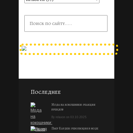
Последнее
Мода на кокошники: реакция
брендов
By
relaxon
on
03.10.2025
Пьер Карден: революция в моде