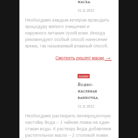
маска.
21.11.2012
Необходимо каждым вечером проводить
процедуру мягкого очищения и
наружного питания сухой кожи. Иногда
рекомендуют особый способ нанесение
крема, так называемый влажный способ.
→
Смотреть рецепт маски
Маникюр
Йодно-
масляная
ванночка.
21.11.2012
Необходимо растворить пятипроцентную
настойку йода – 1 чайная ложка на один
стакан воды. К раствору йода добавляем
растительное масло – 2 столовой ложки.