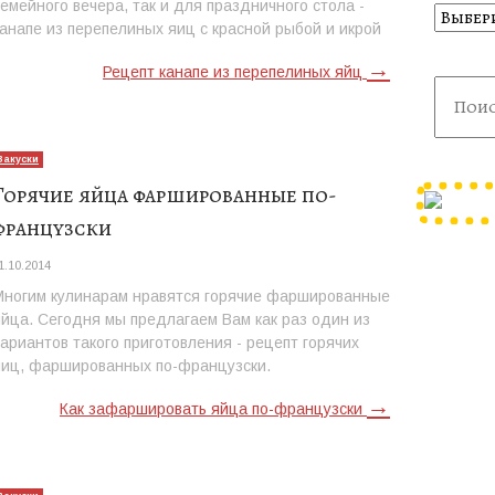
семейного вечера, так и для праздничного стола -
Рубрик
канапе из перепелиных яиц с красной рыбой и икрой
→
Рецепт канапе из перепелиных яйц
Закуски
Горячие яйца фаршированные по-
французски
1.10.2014
Многим кулинарам нравятся горячие фаршированные
яйца. Сегодня мы предлагаем Вам как раз один из
вариантов такого приготовления - рецепт горячих
яиц, фаршированных по-французски.
→
Как зафаршировать яйца по-французски