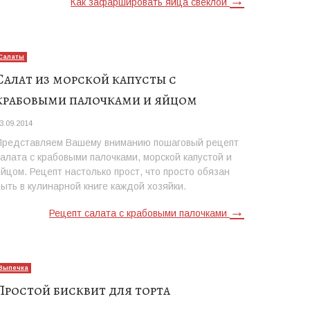
→
Как зафаршировать яйца свеклой
Салаты
Салат из морской капусты с
крабовыми палочками и яйцом
3.09.2014
Представляем Вашему вниманию пошаговый рецепт
салата с крабовыми палочками, морской капустой и
яйцом. Рецепт настолько прост, что просто обязан
быть в кулинарной книге каждой хозяйки.
→
Рецепт салата с крабовыми палочками
Выпечка
Простой бисквит для торта