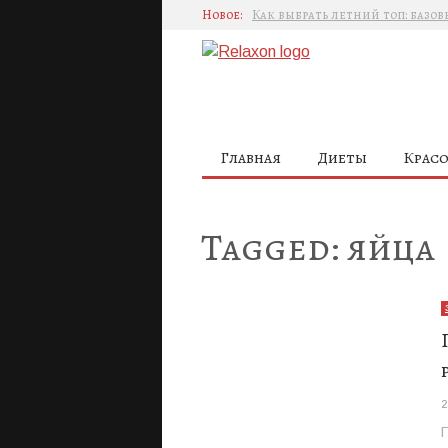
Новое:
Сумка с мужской попой
Мода на кокошники: реакция 
Пьер Карден: революция в мод
Главная
Диеты
Красо
Tagged:
яйца
2