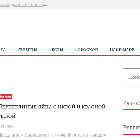
Как выбрать летний топ: базовые модели и стилизация
Дебют Пиччоли для Balenciaga: смена курса без провокаций
Byredo представляет обновленную коллекцию Night Veils
брендов
е
та
Рецепты
Тесты
Гороскоп
Hand made
Закуски
Разно
Перепелиные яйца с икрой и красной
рыбой
Рубри
3.10.2014
Предлагаем Вам вариант отличной закуски, как для