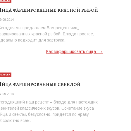
Закуски
Яйца фаршированные красной рыбой
9.09.2014
Сегодня мы предлагаем Вам рецепт яиц,
фаршированных красной рыбой. Блюдо простое,
идеально подходит для завтрака.
→
Как зафаршировать яйца
Закуски
Яйца фаршированные свеклой
7.09.2014
Сегодняшний наш рецепт – блюдо для настоящих
ценителей классических вкусов. Сочетание вкуса
яйца и свеклы, безусловно, придется по нраву
абсолютно всем.