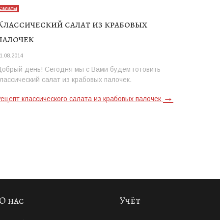
Салаты
Классический салат из крабовых
палочек
1.08.2014
Добрый день! Сегодня мы с Вами будем готовить
классический салат из крабовых палочек.
→
Рецепт классического салата из крабовых палочек
О нас
Учёт